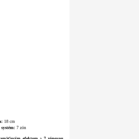
a:
18 cm
 systém:
7 zón
amäťovým efektom
a
7 zónovou