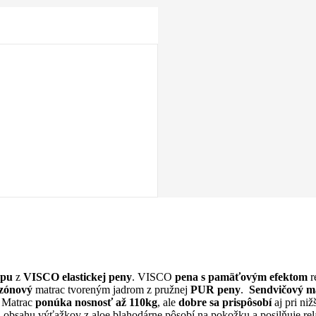
ypu
z
VISCO elastickej peny
. VISCO
pena s pamäťovým efektom
r
 zónový
matrac tvoreným jadrom z pružnej
PUR peny
.
Sendvičový m
. Matrac
ponúka nosnosť až 110kg
, ale
dobre sa prispôsobí
aj pri ni
obsahu výťažkov z aloe blahodárne pôsobí na pokožku a posilňuje re