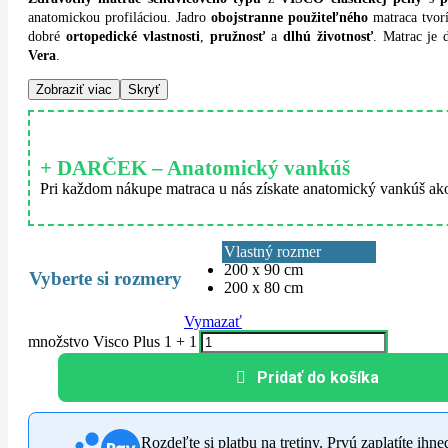
anatomickou profiláciou. Jadro
obojstranne použiteľného
matraca tvor
dobré
ortopedické vlastnosti
,
pružnosť
a
dlhú životnosť
. Matrac je
Vera
.
Zobraziť viac
Skryť
+ DARČEK – Anatomický vankúš
Pri každom nákupe matraca u nás získate anatomický vankúš ako
Vlastný rozmer
200 x 90 cm
rozmery
200 x 80 cm
Vymazať
množstvo Visco Plus 1 + 1
Pridať do košíka
Rozdeľte si platbu na tretiny. Prvú zaplatíte ihn