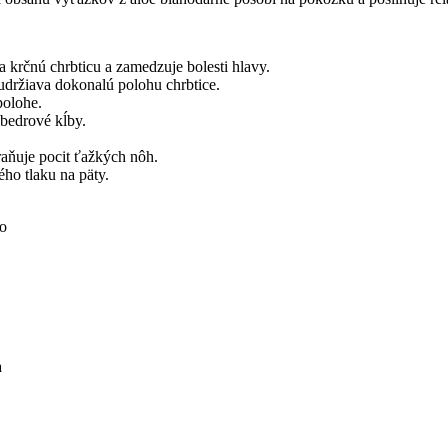
 krčnú chrbticu a zamedzuje bolesti hlavy.
držiava dokonalú polohu chrbtice.
polohe.
 bedrové kĺby.
aňuje pocit ťažkých nôh.
o tlaku na päty.
vo
a