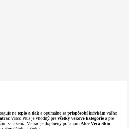
eaguje na
teplo a tlak
a optimálne sa
prispôsobí krivkám
vášho
atrac
Visco Plus je vhodný pre
všetky vekové kategórie
a pre
žšom zaťažení. Matrac je doplnený poťahom
Aloe Vera Skin
laxačné účinky spánku.