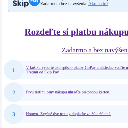
Zadarmo a bez navýšenia.
Ako na to?
Rozdeľte si platbu nákupu
Zadarmo a bez navýšen
V košíku vyberte ako spôsob platby GoPay a následne zvoľte
1
Tretinu od Skip Pay.
2
Prvú tretinu ceny nákupu uhraďte platobnou kartou.
3
Hotovo. Zvyšné dve tretiny doplatíte za 30 a 60 dní.