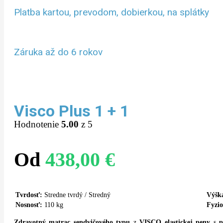
Platba kartou, prevodom, dobierkou, na splátky
Záruka až do 6 rokov
Visco Plus 1 + 1
Hodnotenie
5.00
z 5
Od
438,00
€
Tvrdosť:
Stredne tvrdý / Stredný
Výšk
Nosnosť:
110 kg
Fyzio
Zdravotný matrac
sendvičového typu
z
VISCO elastickej peny
s
p