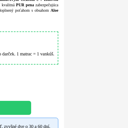
í kvalitná
PUR pena
zabezpečujúca
 doplnený poťahom s obsahom
Aloe
 darček. 1 matrac = 1 vankúš.
eď, zvyšné dve o 30 a 60 dní.