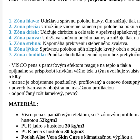
1. Zóna hlava:
Udržiava správnu polohu hlavy, čím znižuje tlak na
2. Zóna plecia:
Umožňuje vnorenie ramena pri polohe na boku a u
3. Zóna driek:
Udržuje chrbticu a celé telo v správnej spánkovej 
4. Zóna panva:
Udržiava správnu polohu panvy a znižuje tlak na
5. Zóna stehná:
Napomáha prekrveniu stehenného svalstva.
6. Zóna lýtka:
Správnou polohou nôh zlepšuje krvný obeh a odstr
7. Zóna chodidlá:
Ponúka chodidlám jemnú oporu bez prebytočnéh
› VISCO pena s pamäťovým efektom reaguje na teplo a tlak a
optimálne sa prispôsobí krivkám vášho tela a tým uvoľňuje svalst
a kĺby
› matrac je obojstranne použiteľný, profilovaný a cenovo dostupný
› povrch tvarovaný obojstranne masážnou profiláciou
› odporúčaný rošt lamelový, pevný
MATERIÁL:
Visco pena s pamäťovým efektom, so 7 zónovým profilom 
hustotou
52kg/m3
PUR jadro s hustotou
30 kg/m3
PUR pena s hustotou
30 kg/m3
Poťah Aloe Vera Skin Care
s klimatizačnou výplňou a