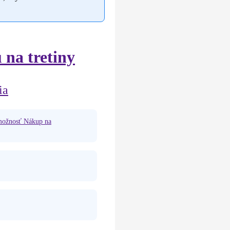
 na tretiny
ia
 možnosť Nákup na