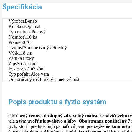
Špecifikácia
Výrobca
Benab
Kolekcia
Optimal
Typ matraca
Penový
Nosnosť
110 kg
Pranie
60 °C
Tvrdosť
Stredne tvrdý / Stredný
Výška
18 cm
Záruka
3 roky
Zips
So zipsom
Fyzio systém
7 zón
Typ poťahu
Aloe vera
Odporúčaný rošt
Pružný lamelový rošt
Popis produktu a fyzio systém
Obľúbený
cenovo dostupný
zdravotný matrac sendvičového t
tela a tým
uvoľňuje svalstvo a kĺby
.
Obojstranne použiteľný 7
tých, ktorí uprednostňujú pamäťovú penu pre
zvýšenie komfortu
Care
s obsahom z
Aloe Vera
. Poťah je
príjemne mäkký
a vďaka 