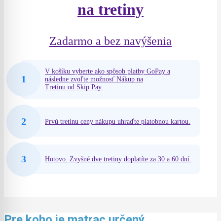
na tretiny
Zadarmo a bez navýšenia
V košíku vyberte ako spôsob platby GoPay a
1
následne zvoľte možnosť Nákup na
Tretinu od Skip Pay.
2
Prvú tretinu ceny nákupu uhraďte platobnou kartou.
3
Hotovo. Zvyšné dve tretiny doplatíte za 30 a 60 dní.
Pre koho je matrac určený