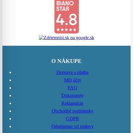
O NÁKUPE
Doprava a platba
Môj účet
FAQ
Dokumenty
Reklamácie
Obchodné podmienky
GDPR
Odstúpenie od zmluvy