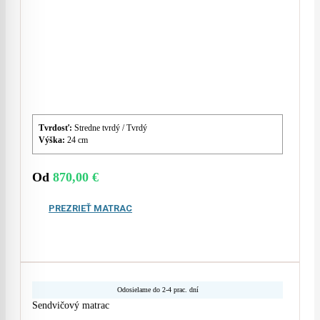
Tvrdosť:
Stredne tvrdý / Tvrdý
Výška:
24 cm
Od
870,00
€
PREZRIEŤ MATRAC
Odosielame do 2-4 prac. dní
Sendvičový matrac