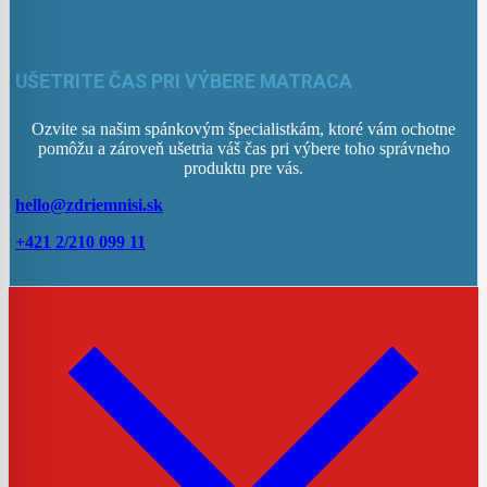
UŠETRITE ČAS PRI VÝBERE MATRACA
Ozvite sa našim spánkovým špecialistkám, ktoré vám ochotne
pomôžu a zároveň ušetria váš čas pri výbere toho správneho
produktu pre vás.
hello@zdriemnisi.sk
+421 2/210 099 11