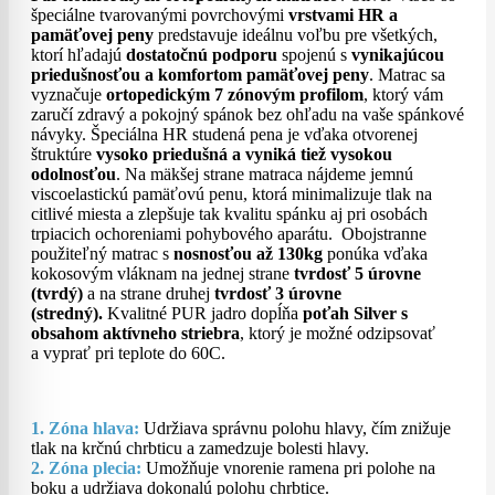
špeciálne tvarovanými povrchovými
vrstvami HR a
pamäťovej peny
predstavuje ideálnu voľbu pre všetkých,
ktorí hľadajú
dostatočnú podporu
spojenú s
vynikajúcou
priedušnosťou a komfortom pamäťovej peny
. Matrac sa
vyznačuje
ortopedickým 7 zónovým profilom
, ktorý vám
zaručí zdravý a pokojný spánok bez ohľadu na vaše spánkové
návyky. Špeciálna HR studená pena je vďaka otvorenej
štruktúre
vysoko priedušná a vyniká tiež vysokou
odolnosťou
. Na mäkšej strane matraca nájdeme jemnú
viscoelastickú pamäťovú penu, ktorá minimalizuje tlak na
citlivé miesta a zlepšuje tak kvalitu spánku aj pri osobách
trpiacich ochoreniami pohybového aparátu. Obojstranne
použiteľný matrac s
nosnosťou až 130kg
ponúka vďaka
kokosovým vláknam na jednej strane
tvrdosť 5 úrovne
(tvrdý)
a na strane druhej
tvrdosť 3 úrovne
(stredný).
Kvalitné PUR jadro dopĺňa
poťah Silver s
obsahom aktívneho striebra
, ktorý je možné odzipsovať
a vyprať pri teplote do 60C.
1. Zóna hlava:
Udržiava správnu polohu hlavy, čím znižuje
tlak na krčnú chrbticu a zamedzuje bolesti hlavy.
2. Zóna plecia:
Umožňuje vnorenie ramena pri polohe na
boku a udržiava dokonalú polohu chrbtice.