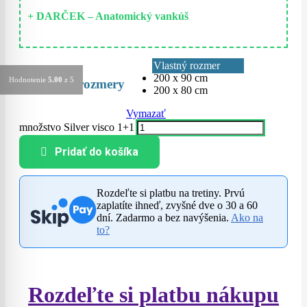
+ DARČEK – Anatomický vankúš
Vlastný rozmer
200 x 90 cm
Hodnotenie
5.00
z 5
rozmery
200 x 80 cm
Vymazať
množstvo Silver visco 1+1
Pridať do košíka
Rozdeľte si platbu na tretiny. Prvú
zaplatíte ihneď, zvyšné dve o 30 a 60
dní. Zadarmo a bez navýšenia.
Ako na
to?
Rozdeľte si platbu nákupu