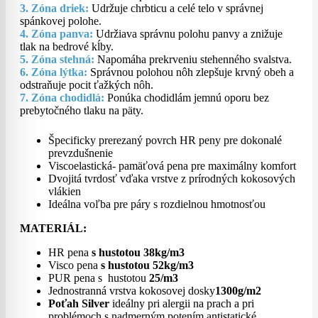
3. Zóna driek:
Udržuje chrbticu a celé telo v správnej
spánkovej polohe.
4. Zóna panva:
Udržiava správnu polohu panvy a znižuje
tlak na bedrové kĺby.
5. Zóna stehná:
Napomáha prekrveniu stehenného svalstva.
6. Zóna lýtka:
Správnou polohou nôh zlepšuje krvný obeh a
odstraňuje pocit ťažkých nôh.
7. Zóna chodidlá:
Ponúka chodidlám jemnú oporu bez
prebytočného tlaku na päty.
Špecificky prerezaný povrch HR peny pre dokonalé
prevzdušnenie
Viscoelastická- pamäťová pena pre maximálny komfort
Dvojitá tvrdosť vďaka vrstve z prírodných kokosových
vlákien
Ideálna voľba pre páry s rozdielnou hmotnosťou
MATERIÁL:
HR pena
s hustotou 38kg/m3
Visco pena
s hustotou 52kg/m3
PUR pena s hustotou
25/m3
Jednostranná vrstva kokosovej dosky
1300g/m2
Poťah Silver
ideálny pri alergii na prach a pri
problémoch s nadmerným potením antistatické,