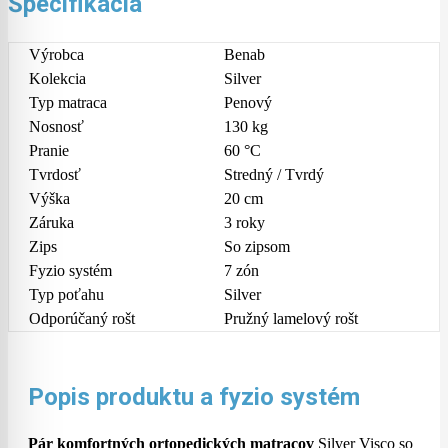
Špecifikácia
Výrobca
Benab
Kolekcia
Silver
Typ matraca
Penový
Nosnosť
130 kg
Pranie
60 °C
Tvrdosť
Stredný / Tvrdý
Výška
20 cm
Záruka
3 roky
Zips
So zipsom
Fyzio systém
7 zón
Typ poťahu
Silver
Odporúčaný rošt
Pružný lamelový rošt
Popis produktu a fyzio systém
Pár komfortných ortopedických matracov
Silver Visco so