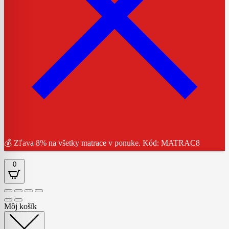
💰 Zľava 8% na všetky matrace v ponuke. Kód: MATRAC8
0
Môj košík