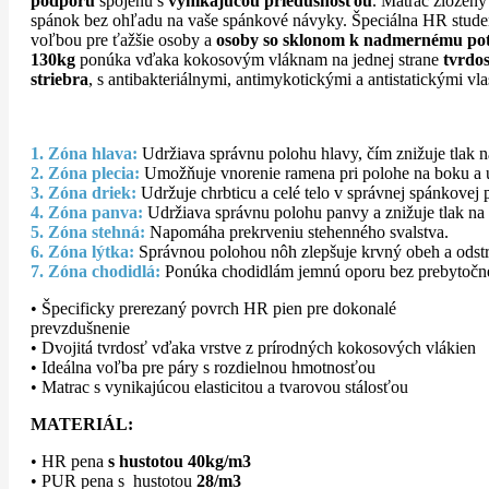
podporu
spojenú s
vynikajúcou priedušnosťou
. Matrac zložený
spánok bez ohľadu na vaše spánkové návyky. Špeciálna HR studen
voľbou pre ťažšie osoby a
osoby so sklonom k nadmernému po
130kg
ponúka vďaka kokosovým vláknam na jednej strane
tvrdos
striebra
, s antibakteriálnymi, antimykotickými a antistatickými vl
1. Zóna hlava:
Udržiava správnu polohu hlavy, čím znižuje tlak na
2. Zóna plecia:
Umožňuje vnorenie ramena pri polohe na boku a u
3. Zóna driek:
Udržuje chrbticu a celé telo v správnej spánkovej 
4. Zóna panva:
Udržiava správnu polohu panvy a znižuje tlak na
5. Zóna stehná:
Napomáha prekrveniu stehenného svalstva.
6. Zóna lýtka:
Správnou polohou nôh zlepšuje krvný obeh a odstr
7. Zóna chodidlá:
Ponúka chodidlám jemnú oporu bez prebytočnéh
• Špecificky prerezaný povrch HR pien pre dokonalé
prevzdušnenie
• Dvojitá tvrdosť vďaka vrstve z prírodných kokosových vlákien
• Ideálna voľba pre páry s rozdielnou hmotnosťou
• Matrac s vynikajúcou elasticitou a tvarovou stálosťou
MATERIÁL:
• HR pena
s hustotou 40kg/m3
• PUR pena s hustotou
28/m3