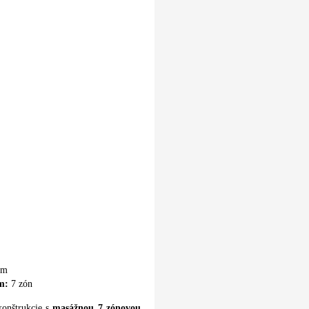
cm
m:
7 zón
konštrukcie s
masážnou 7 zónovou