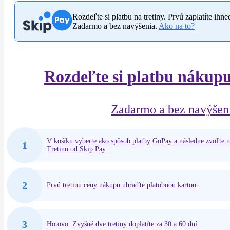
Rozdeľte si platbu na tretiny. Prvú zaplatíte ihn
Zadarmo a bez navýšenia.
Ako na to?
Rozdeľte si platbu nákupu
Zadarmo a bez navýšen
V košíku vyberte ako spôsob platby GoPay a následne zvoľte
1
Tretinu od Skip Pay.
2
Prvú tretinu ceny nákupu uhraďte platobnou kartou.
3
Hotovo. Zvyšné dve tretiny doplatíte za 30 a 60 dní.