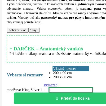
Fyzio profiláciou
, vrstvou z kokosových vlákien a
jedinečným tvarov
odvetranie matraca. Vďaka otvoreným pórom je
studená pena vy
životnosťou a tvarovou stálosťou. Ideálna voľba pre
osoby s vyššou hm
spánku. Vhodný tiež ako
partnerský matrac pre páry s hmotnostným 
obojstrannej použiteľnosti.
Zobraziť viac
Skryť
+ DARČEK – Anatomický vankúš
Pri každom nákupe matraca u nás získate anatomický vankúš ako
Vlastný rozmer
200 x 90 cm
rozmery
200 x 80 cm
Vymazať
množstvo King Silver 1 + 1
Pridať do košíka