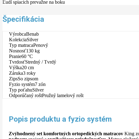
Ľudí spiacich prevažne na boku
Špecifikácia
Výrobca
Benab
Kolekcia
Silver
Typ matraca
Penový
Nosnosť
130 kg
Pranie
60 °C
Tvrdosť
Stredný / Tvrdý
Výška
20 cm
Záruka
3 roky
Zips
So zipsom
Fyzio systém
7 zón
Typ poťahu
Silver
Odporúčaný rošt
Pružný lamelový rošt
Popis produktu a fyzio systém
Zvýhodnený set komfortných ortopedických matracov
King zo