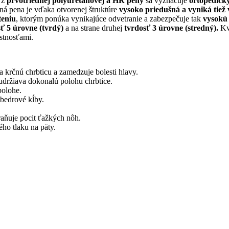
 z
prvotriednej polyuretánovej a HR peny
sa vyznačuje
ortopedick
á pena je vďaka otvorenej štruktúre
vysoko priedušná a vyniká tiež
teniu
, ktorým ponúka vynikajúce odvetranie a zabezpečuje tak
vysokú
ť 5 úrovne (tvrdý)
a na strane druhej
tvrdosť 3 úrovne (stredný).
Kv
astnosťami.
 krčnú chrbticu a zamedzuje bolesti hlavy.
držiava dokonalú polohu chrbtice.
polohe.
 bedrové kĺby.
aňuje pocit ťažkých nôh.
o tlaku na päty.