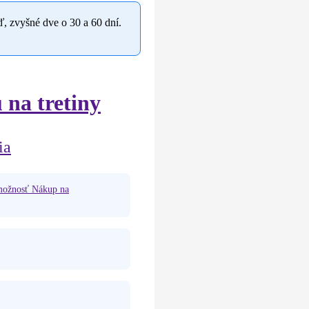
eď, zvyšné dve o 30 a 60 dní.
 na tretiny
ia
 možnosť Nákup na