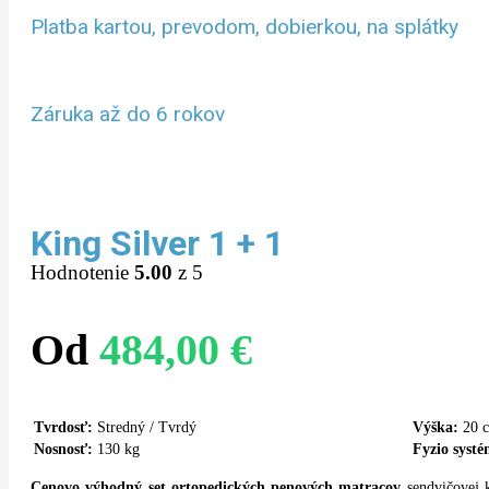
Platba kartou, prevodom, dobierkou, na splátky
Záruka až do 6 rokov
King Silver 1 + 1
Hodnotenie
5.00
z 5
Od
484,00
€
Tvrdosť:
Stredný / Tvrdý
Výška:
20 
Nosnosť:
130 kg
Fyzio systé
Cenovo výhodný set ortopedických penových matracov
sendvičovej 