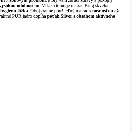
ým 7 zónovým profilom
, ktorý vám zaručí zdravý a pokojný
 vysokou odolnosťou
. Vďaka tomu je matrac King skvelou
 hygienu lôžka
. Obojstranne použiteľný matrac s
nosnosťou až
alitné PUR jadro dopĺňa
poťah Silver s obsahom aktívneho