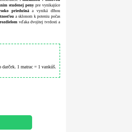
aním studenej peny
pre vynikajúce
soko priedušná
a vyniká dlhou
otnosťou
a sklonom k poteniu počas
rozdielom
vďaka dvojitej tvrdosti a
 darček. 1 matrac = 1 vankúš.