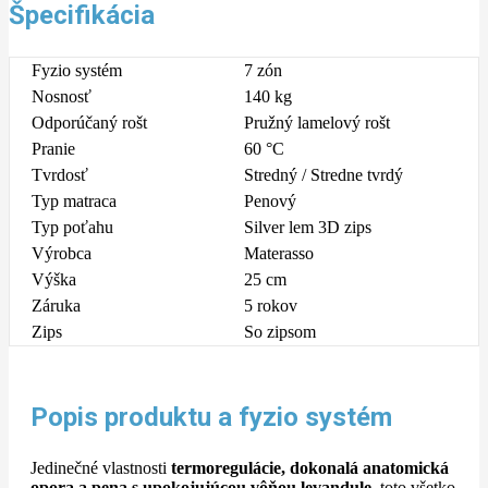
Špecifikácia
Fyzio systém
7 zón
Nosnosť
140 kg
Odporúčaný rošt
Pružný lamelový rošt
Pranie
60 °C
Tvrdosť
Stredný / Stredne tvrdý
Typ matraca
Penový
Typ poťahu
Silver lem 3D zips
Výrobca
Materasso
Výška
25 cm
Záruka
5 rokov
Zips
So zipsom
Popis produktu a fyzio systém
Jedinečné vlastnosti
termoregulácie, dokonalá anatomická
opora a pena s upokojujúcou vôňou levandule
, toto všetko