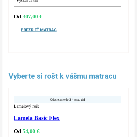
Výška:
22 cm
Od
307,00
€
PREZRIEŤ MATRAC
Vyberte si rošt k vášmu matracu
Odosielame do 2-4 prac. dní
Lamelový rošt
Lamela Basic Flex
Od
54,00
€