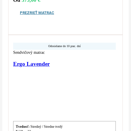
Od
375,00
€
PREZRIEŤ MATRAC
Odosielame do 10 prac. dní
Sendvičový matrac
Ergo Lavender
Tvrdosť:
Stredný / Stredne tvrdý