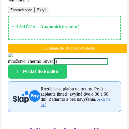
Zobraziť viac
Skryť
+ DARČEK – Anatomický vankúš
Odoslanie do 10 pracovných dní
množstvo Thermo Silver
Pridať do košíka
Rozdeľte si platbu na tretiny. Prvú
zaplatíte ihneď, zvyšné dve o 30 a 60
dní. Zadarmo a bez navýšenia.
Ako na
to?