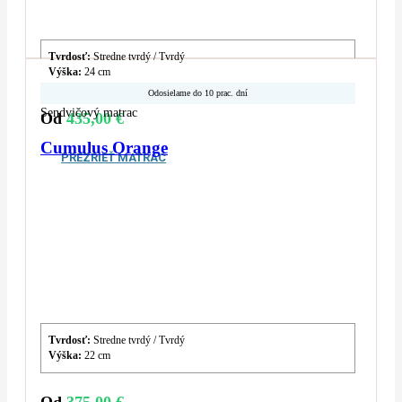
Tvrdosť:
Stredne tvrdý / Tvrdý
Výška:
24 cm
Odosielame do 10 prac. dní
Sendvičový matrac
Od
435,00
€
Cumulus Orange
PREZRIEŤ MATRAC
Tvrdosť:
Stredne tvrdý / Tvrdý
Výška:
22 cm