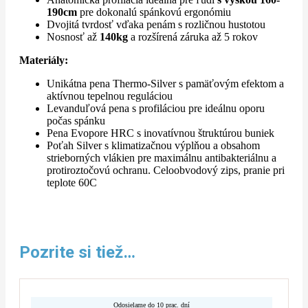
190cm
pre dokonalú spánkovú ergonómiu
Dvojitá tvrdosť vďaka penám s rozličnou hustotou
Nosnosť až
140kg
a rozšírená záruka až 5 rokov
Materiály:
Unikátna pena Thermo-Silver s pamäťovým efektom a
aktívnou tepelnou reguláciou
Levanduľová pena s profiláciou pre ideálnu oporu
počas spánku
Pena Evopore HRC s inovatívnou štruktúrou buniek
Poťah Silver s klimatizačnou výplňou a obsahom
strieborných vlákien pre maximálnu antibakteriálnu a
protiroztočovú ochranu. Celoobvodový zips, pranie pri
teplote 60C
Pozrite si tiež…
Odosielame do 10 prac. dní