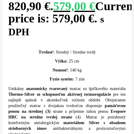
820,90 €.
579,00
€
Curren
price is: 579,00 €.
s
DPH
Tvrdosť:
Stredný / Stredne tvrdý
Výška:
25 cm
Nosnosť:
140 kg
Fyzio systém:
7 zón
Unikátny
anatomicky tvarovaný
matrac zo špičkového materiálu
Thermo-Silver so schopnosťou aktívnej termoregulácie
pre ten
najlepší spánok v akomkoľvek ročnom období. Obojstranne
použiteľný matrac s dvojakou tvrdosťou disponuje
pamäťovou
penou na strednej (3)
strane a príjemne tuhou penou
Evopore
HRC na stredne tvrdej strane
(4). Matrac je potiahnutý
komfortným antialergickým
materiálom Silver s obsahom
strieborných iónov
antibakteriálnymi a protiroztočovými
vlastnosťami.