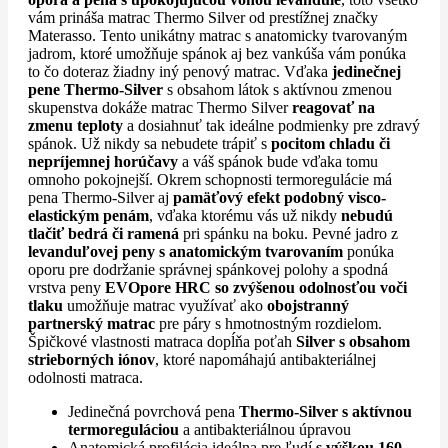
vám prináša matrac Thermo Silver od prestížnej značky
Materasso. Tento unikátny matrac s anatomicky tvarovaným
jadrom, ktoré umožňuje spánok aj bez vankúša vám ponúka
to čo doteraz žiadny iný penový matrac. Vďaka
jedinečnej
pene Thermo-Silver
s obsahom látok s aktívnou zmenou
skupenstva dokáže matrac Thermo Silver
reagovať na
zmenu teploty
a dosiahnuť tak ideálne podmienky pre zdravý
spánok. Už nikdy sa nebudete trápiť s
pocitom chladu či
nepríjemnej horúčavy
a váš spánok bude vďaka tomu
omnoho pokojnejší. Okrem schopnosti termoregulácie má
pena Thermo-Silver aj
pamäťový efekt podobný visco-
elastickým penám
, vďaka ktorému vás už nikdy
nebudú
tlačiť bedrá či ramená
pri spánku na boku. Pevné jadro z
levanduľovej peny s anatomickým tvarovaním
ponúka
oporu pre dodržanie správnej spánkovej polohy a spodná
vrstva peny
EVOpore HRC so zvýšenou odolnosťou voči
tlaku
umožňuje matrac využívať ako
obojstranný
partnerský matrac
pre páry s hmotnostným rozdielom.
Špičkové vlastnosti matraca dopĺňa poťah
Silver s obsahom
strieborných iónov
, ktoré napomáhajú antibakteriálnej
odolnosti matraca.
Jedinečná povrchová pena
Thermo-Silver s aktívnou
termoreguláciou
a antibakteriálnou úpravou
Anatomická profilácia ideálna pre ľudí
s výškou 160-