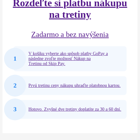
Rozdeľte si platbu nákupu
na tretiny
Zadarmo a bez navýšenia
V košíku vyberte ako spôsob platby GoPay a
1
následne zvoľte možnosť Nákup na
Tretinu od Skip Pay.
2
Prvú tretinu ceny nákupu uhraďte platobnou kartou.
3
Hotovo. Zvyšné dve tretiny doplatíte za 30 a 60 dní.